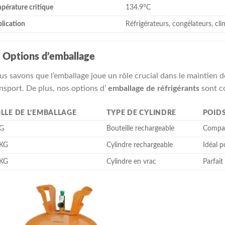
pérature critique
134.9°C
lication
Réfrigérateurs, congélateurs, cli

Options d’emballage
s savons que l’emballage joue un rôle crucial dans le maintien d
nsport. De plus, nos options d’
emballage de réfrigérants
sont co
ILLE DE L’EMBALLAGE
TYPE DE CYLINDRE
POID
G
Bouteille rechargeable
Compac
 KG
Cylindre rechargeable
Idéal p
 KG
Cylindre en vrac
Parfait