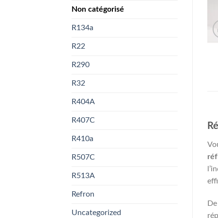
Non catégorisé
R134a
R22
R290
R32
R404A
R407C
Ré
R410a
Vou
ré
R507C
l’i
R513A
eff
Refron
De 
Uncategorized
rép