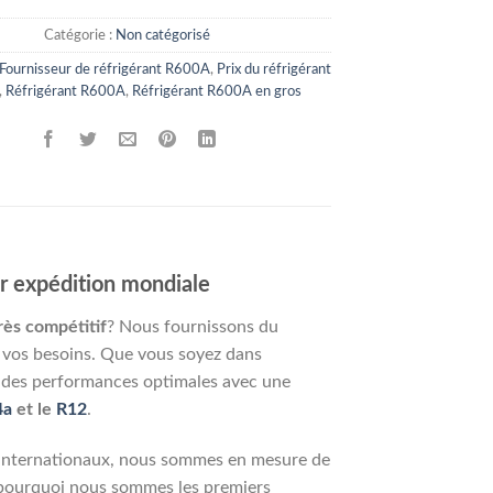
Catégorie :
Non catégorisé
Fournisseur de réfrigérant R600A
,
Prix du réfrigérant
,
Réfrigérant R600A
,
Réfrigérant R600A en gros
ur expédition mondiale
rès compétitif
? Nous fournissons du
à vos besoins. Que vous soyez dans
re des performances optimales avec une
4a
et le
R12
.
on internationaux, nous sommes en mesure de
 pourquoi nous sommes les premiers