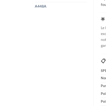
fou
A448A
🌟
Le 
exc
not
gar

SP
No
Pur
Poi
Poi