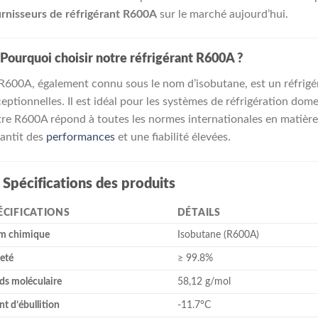
rnisseurs de réfrigérant R600A
sur le marché aujourd’hui.
Pourquoi choisir notre réfrigérant R600A ?
R600A, également connu sous le nom d’isobutane, est un réfrigé
eptionnelles. Il est idéal pour les systèmes de réfrigération do
re R600A répond à toutes les normes internationales en matière 
antit des
performances
et une fiabilité élevées.

Spécifications des produits
ÉCIFICATIONS
DÉTAILS
m chimique
Isobutane (R600A)
eté
≥ 99.8%
ds moléculaire
58,12 g/mol
nt d’ébullition
-11.7°C