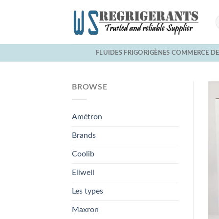
Skip
to
content
FLUIDES FRIGORIGÈNES COMMERCE D
BROWSE
Amétron
Brands
Coolib
Eliwell
Les types
Maxron