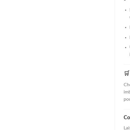

Ch
imb
pou
Co
Lai