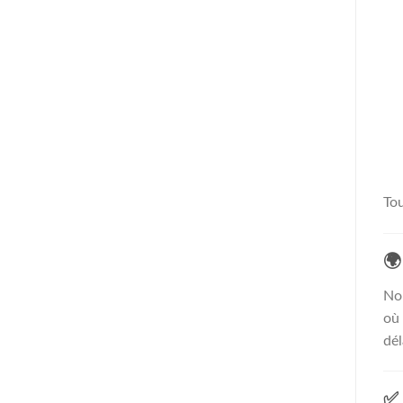
Tou

No
où 
dél
✅