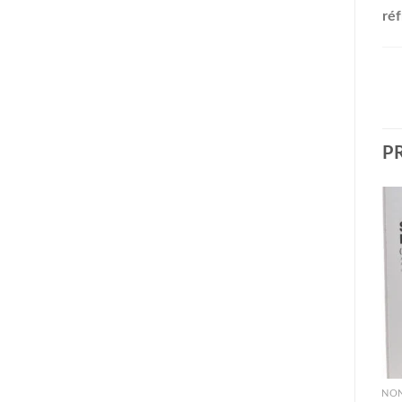
réf
P
NON