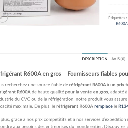
Étiquettes :
R600A
DESCRIPTION
AVIS (0)
frigérant R600A en gros – Fournisseurs fiables po
s recherchez une source fiable de
réfrigérant R600A à un prix t
frigérant R600A
de haute qualité
pour la vente en gros
, adapté 
ndustrie du CVC ou de la réfrigération, notre produit vous assu
icacité maximale. De plus, le
réfrigérant R600A
remplace
le
R13
plus, grâce à nos prix compétitifs et à nos services d’expéditi
ondre aux besoins des entreprises du monde entier. Découvrez