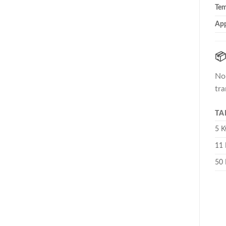
Tem
App

Nou
tra
TA
5 K
11
50