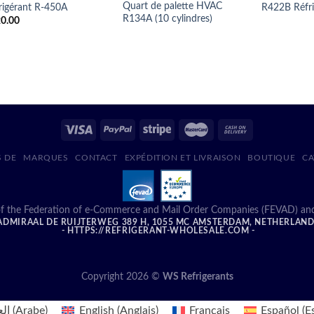
Quart de palette HVAC
rigérant R-450A
R422B Réfri
R134A (10 cylindres)
0.00
S DE
MARQUES
CONTACT
EXPÉDITION ET LIVRAISON
BOUTIQUE
CA
f the Federation of e-Commerce and Mail Order Companies (FEVAD) and ad
DMIRAAL DE RUIJTERWEG 389 H, 1055 MC AMSTERDAM, NETHERLAN
- HTTPS://REFRIGERANT-WHOLESALE.COM -
Copyright 2026 ©
WS Refrigerants
الع
(
Arabe
)
English
(
Anglais
)
Français
Español
(
E