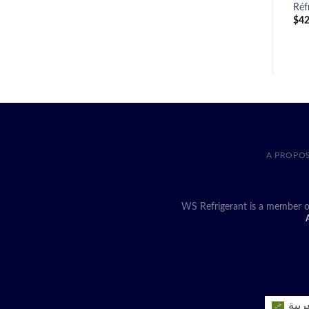
Réf
$
42
A PROPO
WS Refrigerant is a member o
A
ربية