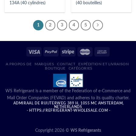
134A (40 cylindres)
(40 bouteilles)
1
2
3
4
5
A PROPOS DE
MARQUES
CONTACT
EXPÉDITION ET LIVRAISON
BOUTIQUE
CATÉGORIES
WS Refrigerant is a member of the Federation of e-Commerce and
Mail Order Companies (FEVAD) and adheres to its quality charter.
ADMIRAAL DE RUIJTERWEG 389 H, 1055 MC AMSTERDAM,
NETHERLANDS
- HTTPS://REFRIGERANT-WHOLESALE.COM -
Copyright 2026 ©
WS Refrigerants