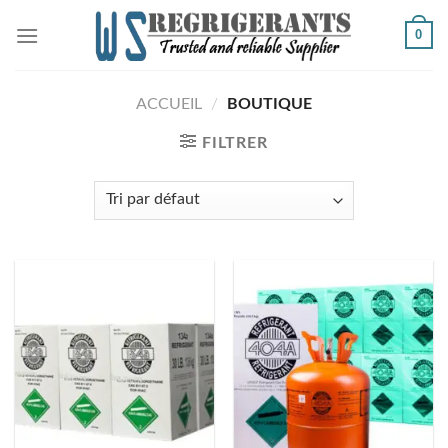
Skip
0
to
content
ACCUEIL
/
BOUTIQUE
FILTRER