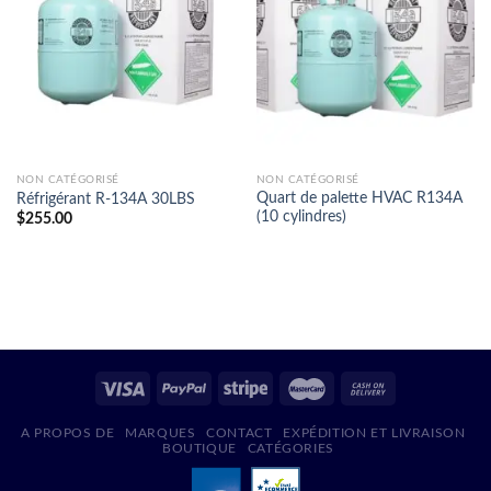
NON CATÉGORISÉ
NON CATÉGORISÉ
Quart de palette HVAC R134A
Réfrigérant R-134A 30LBS
(10 cylindres)
$
255.00
A PROPOS DE
MARQUES
CONTACT
EXPÉDITION ET LIVRAISON
BOUTIQUE
CATÉGORIES