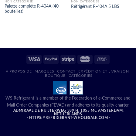
NON CATÉGORISÉ
NON CATÉGORISÉ
Palette complète R-404A (40
Réfrigérant R-404A 5 LBS
bouteilles)
A PROPOS DE
MARQUES
CONTACT
EXPÉDITION ET LIVRAISON
BOUTIQUE
CATÉGORIES
WS Refrigerant is a member of the Federation of e-Commerce and
Mail Order Companies (FEVAD) and adheres to its quality charter.
ADMIRAAL DE RUIJTERWEG 389 H, 1055 MC AMSTERDAM,
NETHERLANDS
- HTTPS://REFRIGERANT-WHOLESALE.COM -