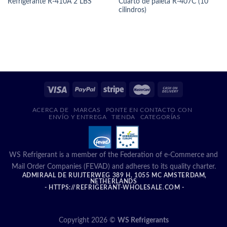
Cuarto de paleta R-407C (10
Refrigerante R-410A 2 LBS
cilindros)
ACERCA DE
MARCAS
PONTE EN CONTACTO CON
ENVÍO Y ENTREGA
TIENDA
CATEGORÍAS
WS Refrigerant is a member of the Federation of e-Commerce and
Mail Order Companies (FEVAD) and adheres to its quality charter.
ADMIRAAL DE RUIJTERWEG 389 H, 1055 MC AMSTERDAM,
NETHERLANDS
- HTTPS://REFRIGERANT-WHOLESALE.COM -
Copyright 2026 ©
WS Refrigerants