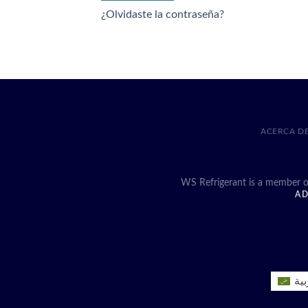
¿Olvidaste la contraseña?
ACERCA D
WS Refrigerant is a member o
AD
بية