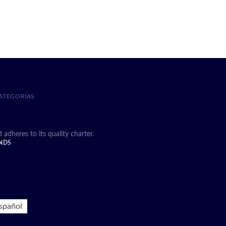
ATEGORÍAS
heres to its quality charter.
NDS
spañol