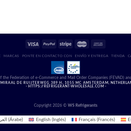
E
MARCAS
PONTE EN CONTACTO CON
ENVÍO Y ENTREGA
TIENDA
C
f the Federation of e-Commerce and Mail Order Companies (FEVAD) and ad
MIRAAL DE RUIJTERWEG 389 H, 1055 MC AMSTERDAM, NETHERLA
- HTTPS://REFRIGERANT-WHOLESALE.COM -
Copyright 2026 ©
WS Refrigerants
العر
(
Árabe
)
English
(
Inglés
)
Français
(
Francés
)
E