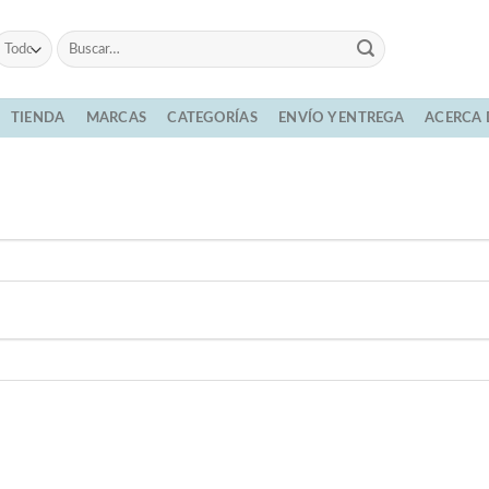
Buscar
por:
TIENDA
MARCAS
CATEGORÍAS
ENVÍO Y ENTREGA
ACERCA 