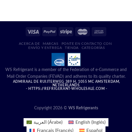
ACERCA DE
MARCAS
PONTE EN CONTACTO CON
ENVÍO Y ENTREGA
TIENDA
CATEGORÍAS
WS Refrigerant is a member of the Federation of e-Commerce and
Mail Order Companies (FEVAD) and adheres to its quality charter.
ADMIRAAL DE RUIJTERWEG 389 H, 1055 MC AMSTERDAM,
NETHERLANDS
- HTTPS://REFRIGERANT-WHOLESALE.COM -
Copyright 2026 ©
WS Refrigerants
العربية
(
Árabe
)
English
(
Inglés
)
Français
(
Francés
)
Español