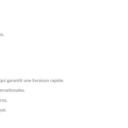
es.
ui garantit une livraison rapide.
ernationales.
ros.
que.