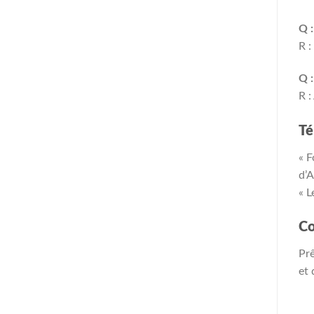
Q :
R :
Q :
R :
Té
« F
d’
« L
Co
Prê
et 