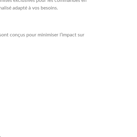
emises exclusives pour les commandes en
alisé adapté à vos besoins.
sont conçus pour minimiser l’impact sur
.