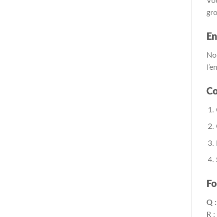
Vou
gro
En
Nou
l’e
Co
Fo
Q :
R :