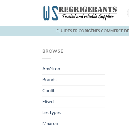
Skip
to
content
FLUIDES FRIGORIGÈNES COMMERCE D
BROWSE
Amétron
Brands
Coolib
Eliwell
Les types
Maxron