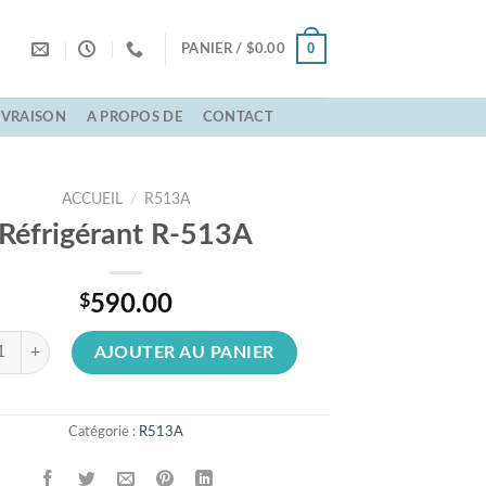
0
PANIER /
$
0.00
LIVRAISON
A PROPOS DE
CONTACT
ACCUEIL
/
R513A
Réfrigérant R-513A
$
590.00
té de Réfrigérant R-513A
AJOUTER AU PANIER
Catégorie :
R513A