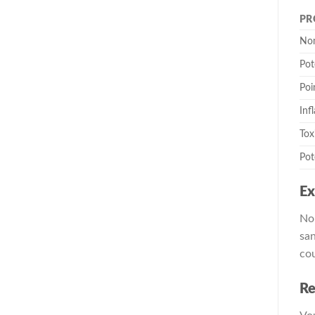
PR
No
Pot
Poi
Inf
Tox
Pot
Ex
Nou
san
co
Re