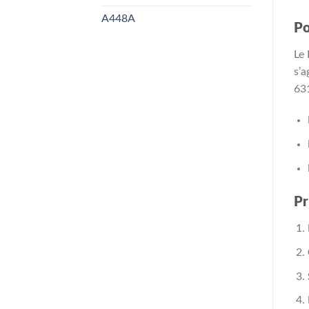
A448A
Po
Le 
s’a
631
Pr