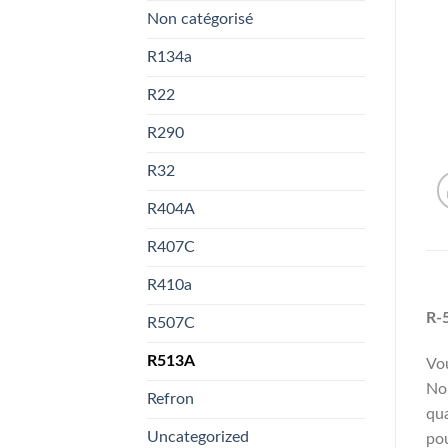
Non catégorisé
R134a
R22
R290
R32
R404A
R407C
R410a
R-5
R507C
R513A
Vou
Nou
Refron
qua
Uncategorized
pou