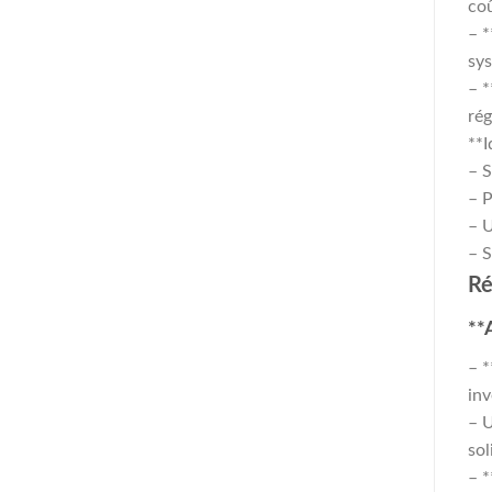
coû
– *
sys
– *
rég
**I
– S
– 
– U
– S
Ré
**
– *
inv
– U
sol
– *