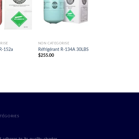
RISÉ
NON CATÉGORISÉ
NON CATÉGORISÉ
 R-152a
Réfrigérant R-134A 30LBS
Réfrigérant R-404A 
$
255.00
$
180.00
TÉGORIES