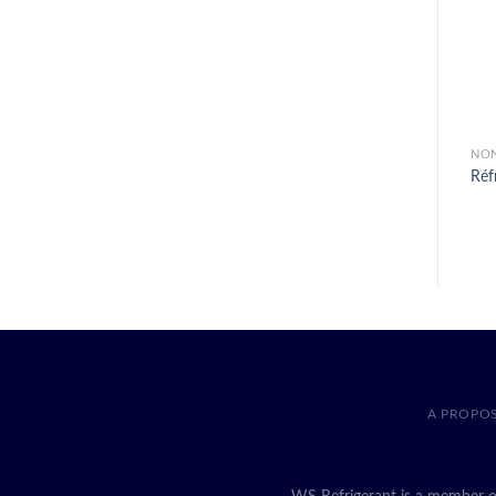
NON
Réf
A PROPO