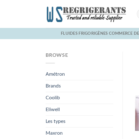
Skip
to
content
FLUIDES FRIGORIGÈNES COMMERCE D
BROWSE
Amétron
Brands
Coolib
Eliwell
Les types
Maxron