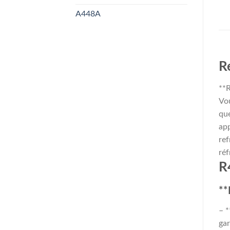
A448A
R
**R
Vou
que
app
ref
réf
R
**
– *
gar