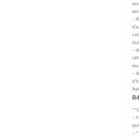
est
en
– R
d’a
cel
dur
– A
réf
exc
– R
d’i
fia
R4
**C
– N
qui
– *