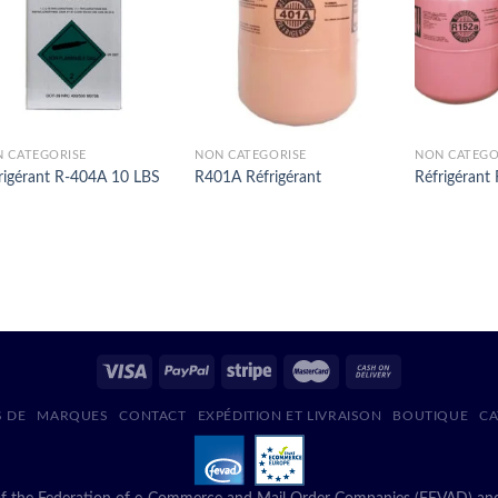
 CATÉGORISÉ
NON CATÉGORISÉ
NON CATÉGO
rigérant R-404A 10 LBS
R401A Réfrigérant
Réfrigérant
S DE
MARQUES
CONTACT
EXPÉDITION ET LIVRAISON
BOUTIQUE
CA