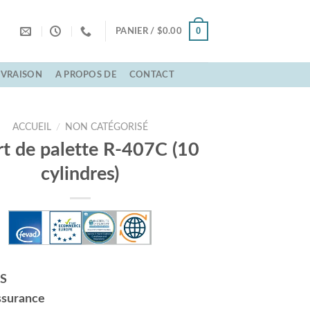
0
PANIER /
$
0.00
LIVRAISON
A PROPOS DE
CONTACT
ACCUEIL
/
NON CATÉGORISÉ
t de palette R-407C (10
cylindres)