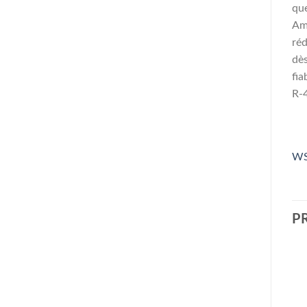
que
Amé
réd
dès
fiab
R-4
WS
P