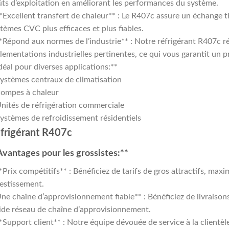
ts d’exploitation en améliorant les performances du système.
*Excellent transfert de chaleur** : Le R407c assure un échange t
tèmes CVC plus efficaces et plus fiables.
*Répond aux normes de l’industrie** : Notre réfrigérant R407c r
lementations industrielles pertinentes, ce qui vous garantit un pr
déal pour diverses applications:**
ystèmes centraux de climatisation
Pompes à chaleur
nités de réfrigération commerciale
ystèmes de refroidissement résidentiels
frigérant R407c
Avantages pour les grossistes:**
*Prix compétitifs** : Bénéficiez de tarifs de gros attractifs, maxi
estissement.
ne chaîne d’approvisionnement fiable** : Bénéficiez de livraisons
ide réseau de chaîne d’approvisionnement.
*Support client** : Notre équipe dévouée de service à la clientèl