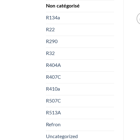
Non catégorisé
R134a
R22
R290
R32
R404A
R407C
R410a
R507C
R513A
Refron
Uncategorized