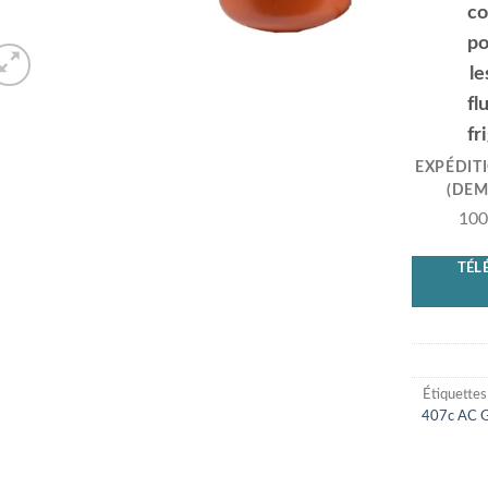
EXPÉDIT
(DEM
100
TÉL
Étiquettes
407c AC 