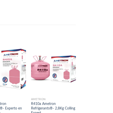
AMETRÓN
SIN CATEGORÍA
tron
R410a Ametron
Refrigerante R32
s®- Experto en
Refrigerants®- 2,8Kg Colling
n
Expert