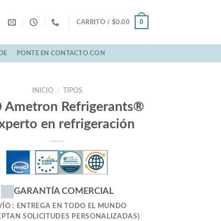
0
CARRITO /
$
0.00
DE
PONTE EN CONTACTO CON
INICIO
/
TIPOS
 Ametron Refrigerants®
xperto en refrigeración
GARANTÍA COMERCIAL
VÍO : ENTREGA EN TODO EL MUNDO
EPTAN SOLICITUDES PERSONALIZADAS)