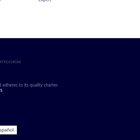
ATEGORÍAS
heres to its quality charter.
DS
spañol