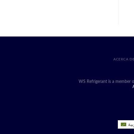
ACERCA D
WS Refrigerant is a member o
A
بية