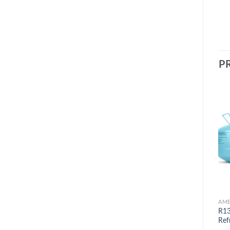
P
AM
R13
Ref