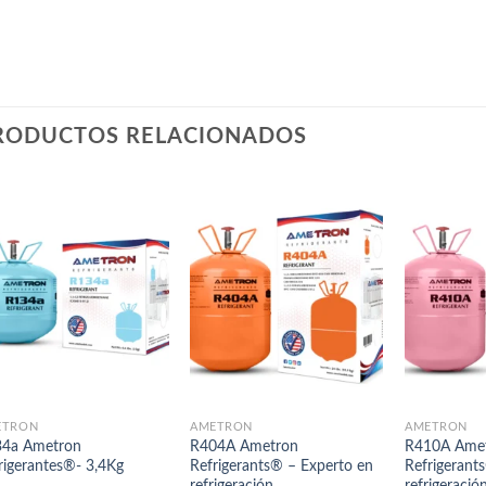
RODUCTOS RELACIONADOS
ETRÓN
AMETRÓN
AMETRÓN
4a Ametron
R404A Ametron
R410A Ame
rigerantes®- 3,4Kg
Refrigerants® – Experto en
Refrigerant
refrigeración
refrigeració