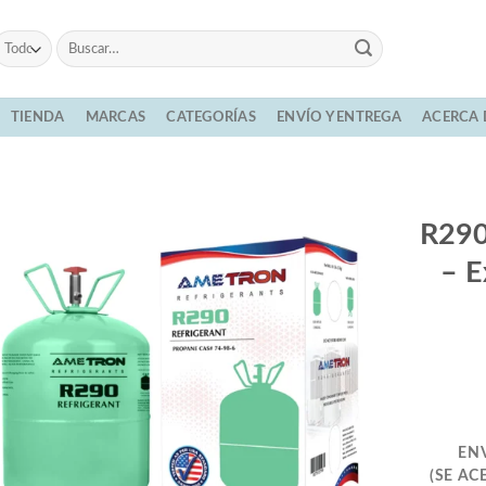
Buscar
por:
TIENDA
MARCAS
CATEGORÍAS
ENVÍO Y ENTREGA
ACERCA 
R290
– E
EN
(SE AC