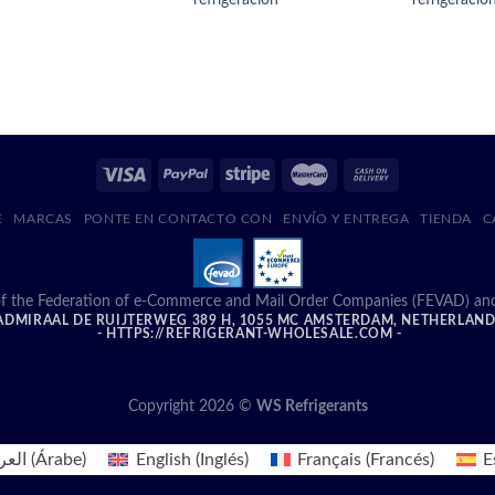
E
MARCAS
PONTE EN CONTACTO CON
ENVÍO Y ENTREGA
TIENDA
C
f the Federation of e-Commerce and Mail Order Companies (FEVAD) and ad
DMIRAAL DE RUIJTERWEG 389 H, 1055 MC AMSTERDAM, NETHERLAN
- HTTPS://REFRIGERANT-WHOLESALE.COM -
Copyright 2026 ©
WS Refrigerants
العر
(
Árabe
)
English
(
Inglés
)
Français
(
Francés
)
E