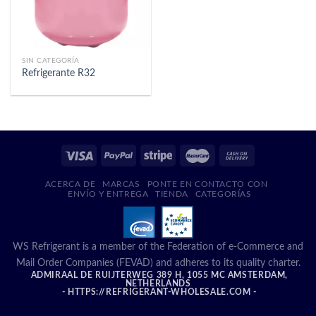
SIN CATEGORÍA
Refrigerante R32
ACERCA DE
MARCAS
PONTE EN CONTACTO CON
ENVÍO Y ENTREGA
TIENDA
CATEGORÍAS
WS Refrigerant is a member of the Federation of e-Commerce and
Mail Order Companies (FEVAD) and adheres to its quality charter.
ADMIRAAL DE RUIJTERWEG 389 H, 1055 MC AMSTERDAM,
NETHERLANDS
- HTTPS://REFRIGERANT-WHOLESALE.COM -