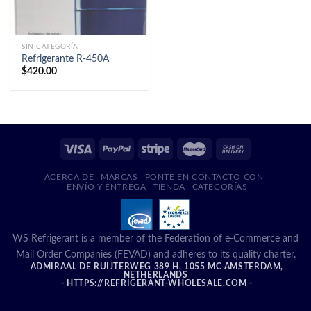
SIN CATEGORÍA
Refrigerante R-450A
$
420.00
ACERCA DE
MARCAS
PONTE EN CONTACTO CON
ENVÍO Y ENTREGA
TIENDA
CATEGORÍAS
WS Refrigerant is a member of the Federation of e-Commerce and
Mail Order Companies (FEVAD) and adheres to its quality charter.
ADMIRAAL DE RUIJTERWEG 389 H, 1055 MC AMSTERDAM,
NETHERLANDS
- HTTPS://REFRIGERANT-WHOLESALE.COM -