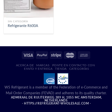
SIN CATEGORÍA
Refrigerante R600A
ACERCA DE
MARCAS
PONTE EN CONTACTO CON
ENVÍO Y ENTREGA
TIENDA
CATEGORÍAS
WS Refrigerant is a member of the Federation of e-Commerce and
Mail Order Companies (FEVAD) and adheres to its quality charter.
ADMIRAAL DE RUIJTERWEG 389 H, 1055 MC AMSTERDAM,
NETHERLANDS
- HTTPS://REFRIGERANT-WHOLESALE.COM -