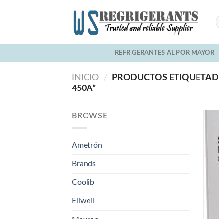
Skip
to
content
REFRIGERANTES AL POR MAYOR
INICIO
/
PRODUCTOS ETIQUETADO
450A”
BROWSE
Ametrón
Brands
Coolib
Eliwell