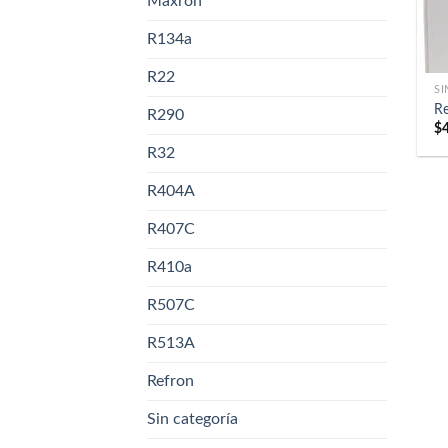
Maxron
R134a
R22
SI
Re
R290
$
R32
R404A
R407C
R410a
R507C
R513A
Refron
Sin categoría