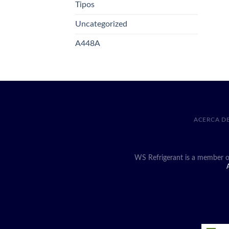
Tipos
Uncategorized
A448A
ACERCA D
WS Refrigerant is a member o
A