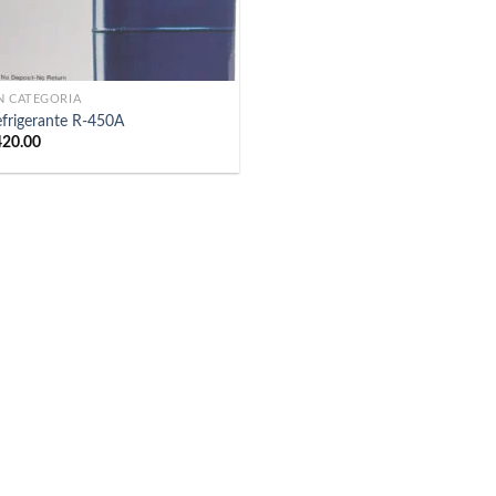
N CATEGORÍA
frigerante R-450A
420.00