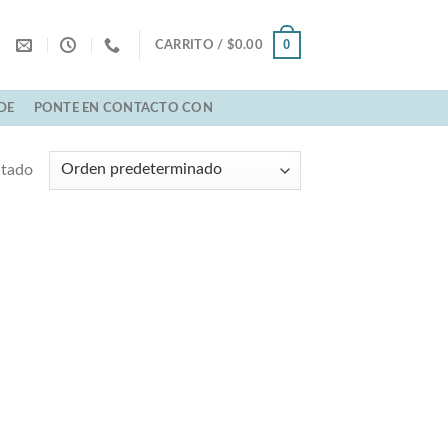
0
CARRITO /
$
0.00
DE
PONTE EN CONTACTO CON
ltado