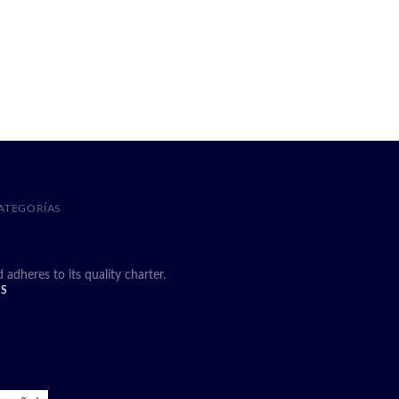
ATEGORÍAS
heres to its quality charter.
DS