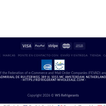
E
MARCAS
PONTE EN CONTACTO CON
ENVÍO Y ENTREGA
TIENDA
C
f the Federation of e-Commerce and Mail Order Companies (FEVAD) and ad
DMIRAAL DE RUIJTERWEG 389 H, 1055 MC AMSTERDAM, NETHERLAN
- HTTPS://REFRIGERANT-WHOLESALE.COM -
Copyright 2026 ©
WS Refrigerants