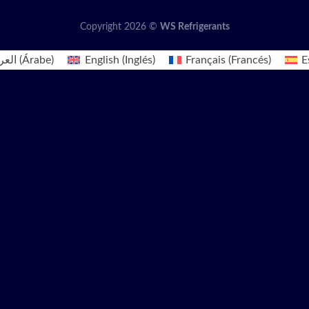
Copyright 2026 ©
WS Refrigerants
العر
(
Árabe
)
English
(
Inglés
)
Français
(
Francés
)
E