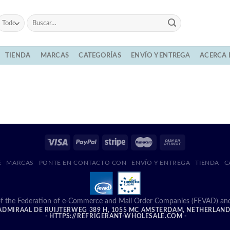
Buscar
por:
TIENDA
MARCAS
CATEGORÍAS
ENVÍO Y ENTREGA
ACERCA 
E
MARCAS
PONTE EN CONTACTO CON
ENVÍO Y ENTREGA
TIENDA
C
f the Federation of e-Commerce and Mail Order Companies (FEVAD) and ad
DMIRAAL DE RUIJTERWEG 389 H, 1055 MC AMSTERDAM, NETHERLAN
- HTTPS://REFRIGERANT-WHOLESALE.COM -