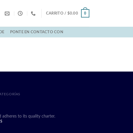
0
CARRITO /
$
0.00
DE
PONTE EN CONTACTO CON
ATEGORÍAS
heres to its quality charter.
DS