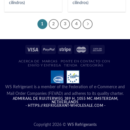
cilindros)
cilindros)
1
2
3
4
ACERCA DE
MARCAS
PONTE EN CONTACTO CON
ENVÍO Y ENTREGA
TIENDA
CATEGORÍAS
WS Refrigerant is a member of the Federation of e-Commerce and
Mail Order Companies (FEVAD) and adheres to its quality charter.
ADMIRAAL DE RUIJTERWEG 389 H, 1055 MC AMSTERDAM,
NETHERLANDS
- HTTPS://REFRIGERANT-WHOLESALE.COM -
Copyright 2026 ©
WS Refrigerants