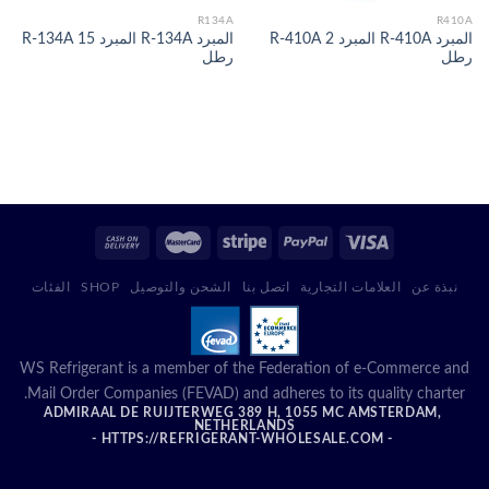
R134A
R410A
المبرد R-410A المبرد R-410A 2
المبرد R-134A المبرد R-134A 15
رطل
رطل
نبذة عن
العلامات التجارية
اتصل بنا
الشحن والتوصيل
SHOP
الفئات
WS Refrigerant is a member of the Federation of e-Commerce and
Mail Order Companies (FEVAD) and adheres to its quality charter.
ADMIRAAL DE RUIJTERWEG 389 H, 1055 MC AMSTERDAM,
NETHERLANDS
- HTTPS://REFRIGERANT-WHOLESALE.COM -