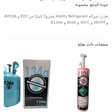
جودة المنتج مضمونة
تخزن شركة Ability Refrigerant مخزونًا كبيرًا من R22 و R410A
و MO99 و 407C و 404A و R134A.
منتجات ذات صلة