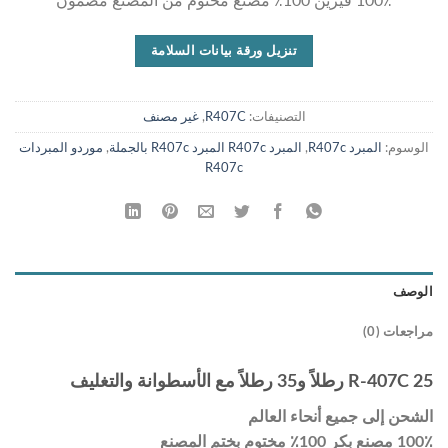
100٪ فيرين 100٪ مصنع مختوم من المصنع مضمون
تنزيل ورقة بيانات السلامة
التصنيفات:
R407C
,
غير مصنف
الوسوم:
المبرد R407c
,
المبرد R407c المبرد R407c بالجملة
,
موردو المبردات
R407c
الوصف
مراجعات (0)
R-407C 25 رطلاً و35 رطلاً مع الأسطوانة والتغليف
الشحن إلى جميع أنحاء العالم
100٪ مصنع بكر 100٪ مختوم بختم المصنع