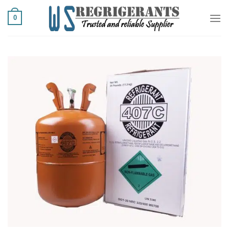
Ski
0
t
conten