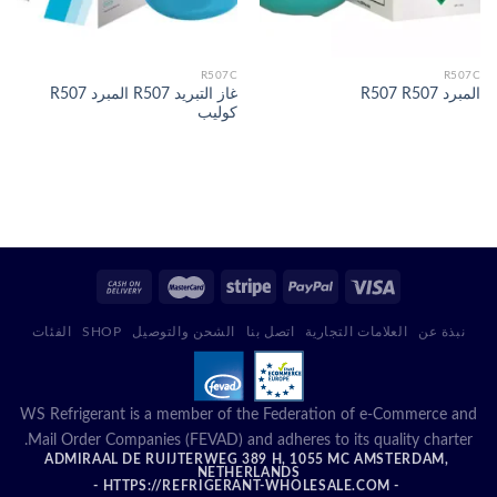
R507C
R507C
غاز التبريد R507 المبرد R507
المبرد R507 R507
كوليب
نبذة عن
العلامات التجارية
اتصل بنا
الشحن والتوصيل
SHOP
الفئات
WS Refrigerant is a member of the Federation of e-Commerce and
Mail Order Companies (FEVAD) and adheres to its quality charter.
ADMIRAAL DE RUIJTERWEG 389 H, 1055 MC AMSTERDAM,
NETHERLANDS
- HTTPS://REFRIGERANT-WHOLESALE.COM -