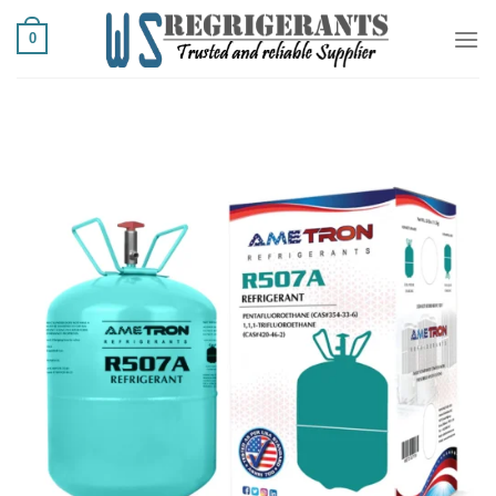
Ski
0
t
conten