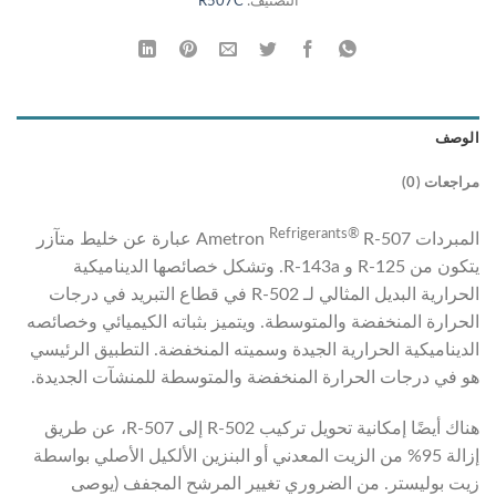
التصنيف:
R507C
الوصف
مراجعات (0)
Refrigerants®
المبردات Ametron
R-507 عبارة عن خليط متآزر
يتكون من R-125 و R-143a. وتشكل خصائصها الديناميكية
الحرارية البديل المثالي لـ R-502 في قطاع التبريد في درجات
الحرارة المنخفضة والمتوسطة. ويتميز بثباته الكيميائي وخصائصه
الديناميكية الحرارية الجيدة وسميته المنخفضة. التطبيق الرئيسي
هو في درجات الحرارة المنخفضة والمتوسطة للمنشآت الجديدة.
هناك أيضًا إمكانية تحويل تركيب R-502 إلى R-507، عن طريق
إزالة 95% من الزيت المعدني أو البنزين الألكيل الأصلي بواسطة
زيت بوليستر. من الضروري تغيير المرشح المجفف (يوصى