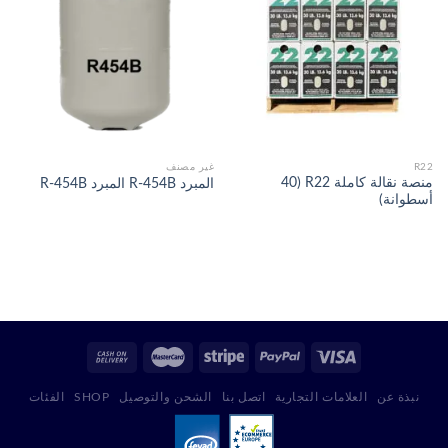
R22
غير مصنف
منصة نقالة كاملة R22 (40
المبرد R-454B المبرد R-454B
أسطوانة)
نبذة عن
العلامات التجارية
اتصل بنا
الشحن والتوصيل
SHOP
الفئات