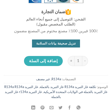
ضمان التجارة
الشحن: التوصيل إلى جميع أنحاء العالم
(الطلب المخصص مقبول)
100٪ فيرين 100٪ مصنع مختوم من المصنع مضمون
تنزيل صحيفة بيانات السلامة
كمية المبرد R-134A المبرد R-134A 30 رطل
إضافة إلى السلة
التصنيفات:
R134a
,
غير مصنف
الوسوم:
تكلفة غاز التبريد R134a غاز التبريد بالجملة
,
غاز التبريد R134a R134a
غاز التبريد بالجملة في الولايات المتحدة الأمريكية
,
غاز التبريد r134a غاز التبريد
بالجملة