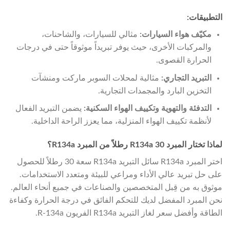
التطبيقات:
مكيّف هواء السيارات:
مثالي للسيارات، والشاحنات،
والمركبات الأخرى، حيث يوفر تبريداً موثوقاً حتى في درجات
الحرارة القصوى.
التبريد التجاري:
مثالية لمحلات السوبر ماركت ومنشآت
التخزين البارد والمجمدات التجارية.
التدفئة والتهوية وتكييف الهواء السكنية:
يضمن التبريد الفعال
لأنظمة تكييف الهواء المنزلية، مما يعزز الراحة الداخلية.
لماذا تختار المبرد R134a 30 رطلاً من المبرد R134a؟
اختر المبرد R134a سائل التبريد R134a سعة 30 رطلاً للحصول
على حل تبريد عالي الأداء ومراعي للبيئة ومتعدد الاستخدامات.
موثوق به من قِبل المتخصصين والصناعات في جميع أنحاء العالم.
نحن المبرد المفضل لديك للتحكم الفائق في درجة الحرارة وكفاءة
الطاقة وأفضل سعر لغاز التبريد R134a الفريون R-134a.