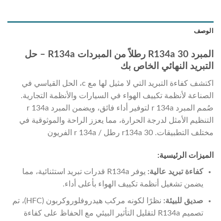
الوصف
المبرد R134a 30 رطلاً من المبردات R134a – حل
التبريد النهائي الخاص بك
اكتشف كفاءة التبريد التي لا مثيل لها مع c، الحل القياسي في
الصناعة لأنظمة تكييف الهواء في السيارات والأنظمة التجارية.
صُمم المبرد r 134a لتوفير أداء فائق، ويضمن المبرد r 134a
التنظيم الأمثل لدرجة الحرارة، مما يعزز الراحة والموثوقية في
مختلف التطبيقات. r134a 30 رطل / r 134a الفريون
الميزات الرئيسية:
كفاءة تبريد عالية:
يوفر R134a قدرات تبريد استثنائية، مما
يضمن تشغيل أنظمة تكييف الهواء بأعلى أداء.
صديق للبيئة:
نظرًا لكونه مركب هيدروفلوروكربون (HFC)، تم
تصميم R134a لتقليل التأثير البيئي مع الحفاظ على كفاءة