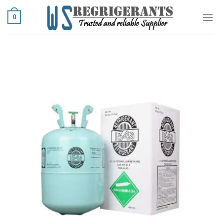
Ski
0
t
conten